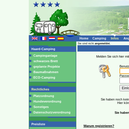
Home
Camping
Infos
Ang
Sie sind nicht
angemeldet.
Haard-Camping
Campinganlage
Melden Sie sich hier m
schwarzes Brett
Benut
geplante Projekte
Baumaßnahmen
Passwo
ECO-Camping
Rechtliches
Platzordnung
Sie haben noch kei
Hundeverordnung
Hier kö
Sonstiges
Datenschutzverordnung
Sie haben
Preisliste
Warum registrieren?