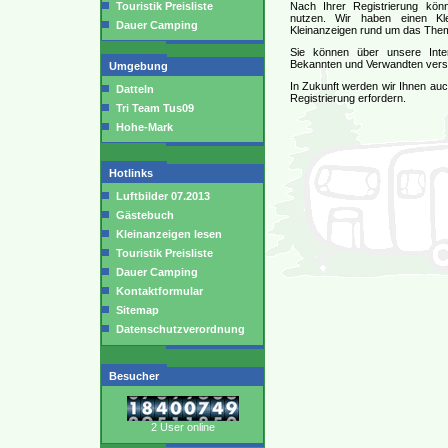
Touristik Preisliste
Nach Ihrer Registrierung könn
nutzen. Wir haben einen Kl
Dauer Camping
Kleinanzeigen rund um das Them
Sie können über unsere Inter
Bekannten und Verwandten vers
Umgebung
In Zukunft werden wir Ihnen auch
Datteln
Registrierung erfordern.
Tri Team Tus09
Hohe-Mark
Hotlinks
Luftbilder 07.2013
Gästebuch
Kleinanzeigen lesen
Touristik Preisliste
Dauer Camping
Kontaktformular
Sitemap
Datenschutzverordnung
Besucher
2 User online