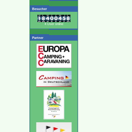
Besucher
4 User online
Partner