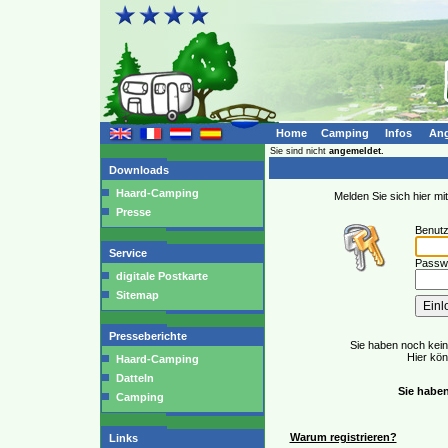
Home
Camping
Infos
Ang
Sie sind nicht
angemeldet.
Downloads
Haard-Camping
Melden Sie sich hier m
Presse
Benut
Service
Passwo
digitale Postkarte
Sitemap
Presseberichte
Sie haben noch kei
Hier kö
Haard-Camping
Datteln
Sie haben
Camping
Warum registrieren?
Links