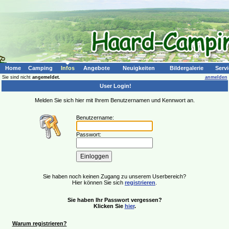
Home
Camping
Infos
Angebote
Neuigkeiten
Bildergalerie
Servi
Sie sind nicht
angemeldet.
anmelden
User Login!
Melden Sie sich hier mit Ihrem Benutzernamen und Kennwort an.
Benutzername:
Passwort:
Sie haben noch keinen Zugang zu unserem Userbereich?
Hier können Sie sich
registrieren
.
Sie haben Ihr Passwort vergessen?
Klicken Sie
hier
.
Warum registrieren?