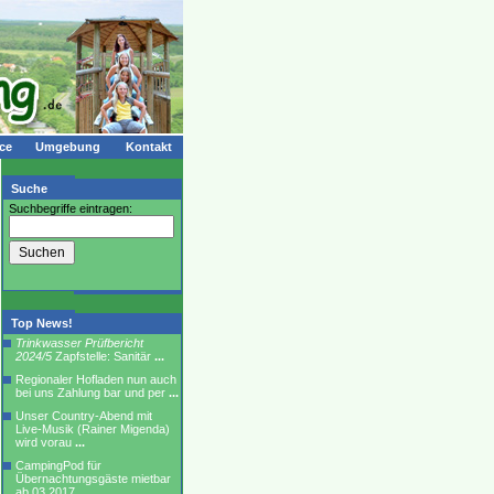
ce
Umgebung
Kontakt
Suche
Suchbegriffe eintragen:
Top News!
Trinkwasser Prüfbericht
2024/5
Zapfstelle: Sanitär
...
Regionaler Hofladen nun auch
bei uns Zahlung bar und per
...
Unser Country-Abend mit
Live-Musik (Rainer Migenda)
wird vorau
...
CampingPod für
Übernachtungsgäste mietbar
ab 03.2017
...