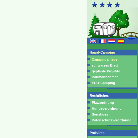
Haard-Camping
Campinganlage
schwarzes Brett
geplante Projekte
Baumaßnahmen
ECO-Camping
Rechtliches
Platzordnung
Hundeverordnung
Sonstiges
Datenschutzverordnung
Preisliste