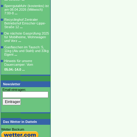
Sperrgutabfuhr (kostenlos) ist
am 08.04.2026 (Mittwoch)
7:00-8
...
Recyclinghof Zentraler
Betriebshof Emscher-Lippe-
Straße 12
...
Die nächste Gasprüfung 2025
für Mobilheime, Wohnwagen
und Vorz
...
Gasflaschen im Tausch: 5,
11kg (Alu und Stahl) und 33kg
Eigent
...
Hinweis für unsere
Dauercamper: Vom
05.04.-14.0
...
Newsletter
Email eintragen:
Das Wetter in Datteln
Wetter Bockum