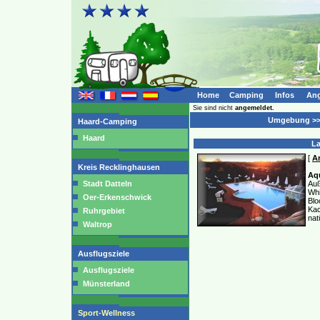
Home
Camping
Infos
Ang
Sie sind nicht
angemeldet.
Umgebung >> 
Haard-Camping
Haard
La
[
Ar
Kreis Recklinghausen
A
Stadt Datteln
Au
Wh
Oer-Erkenschwick
Bl
Kac
Ruhrgebiet
nat
Waltrop
Ausflugsziele
Ausflugsziele
Münsterland
Sport-Wellness