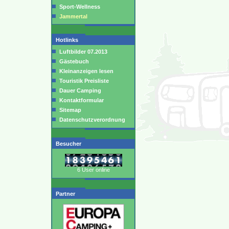
Sport-Wellness
Jammertal
Hotlinks
Luftbilder 07.2013
Gästebuch
Kleinanzeigen lesen
Touristik Preisliste
Dauer Camping
Kontaktformular
Sitemap
Datenschutzverordnung
Besucher
6 User online
Partner