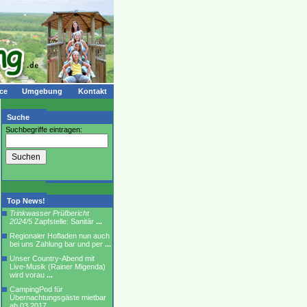
ce
Umgebung
Kontakt
Suche
Suchbegriffe eintragen:
Top News!
Trinkwasser Prüfbericht
2024/5
Zapfstelle: Sanitär
...
Regionaler Hofladen nun auch
bei uns Zahlung bar und per
...
Unser Country-Abend mit
Live-Musik (Rainer Migenda)
wird vorau
...
CampingPod für
Übernachtungsgäste mietbar
ab 03.2017
...