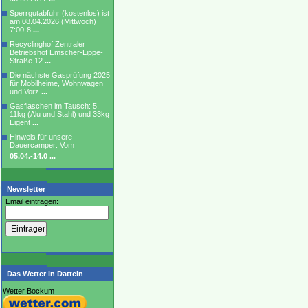
Sperrgutabfuhr (kostenlos) ist
am 08.04.2026 (Mittwoch)
7:00-8
...
Recyclinghof Zentraler
Betriebshof Emscher-Lippe-
Straße 12
...
Die nächste Gasprüfung 2025
für Mobilheime, Wohnwagen
und Vorz
...
Gasflaschen im Tausch: 5,
11kg (Alu und Stahl) und 33kg
Eigent
...
Hinweis für unsere
Dauercamper: Vom
05.04.-14.0
...
Newsletter
Email eintragen:
Das Wetter in Datteln
Wetter Bockum