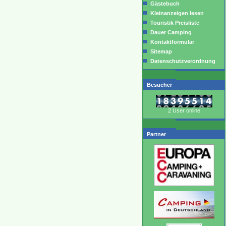
Gästebuch
Kleinanzeigen lesen
Touristik Preisliste
Dauer Camping
Kontaktformular
Sitemap
Datenschutzverordnung
Besucher
2 User online
Partner