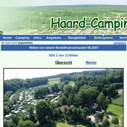
Home
Camping
Infos
Angebote
Neuigkeiten
Bildergalerie
Servi
Sie sind nicht
angemeldet.
anmelden
Bilder von einem Modellhubschrauber 08.2007
Bild 1 von 12 Bilder
Übersicht
Weiter