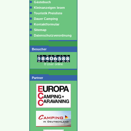
Gästebuch
Kleinanzeigen lesen
Touristik Preisliste
Dauer Camping
Kontaktformular
Sitemap
Datenschutzverordnung
Besucher
8 User online
Partner