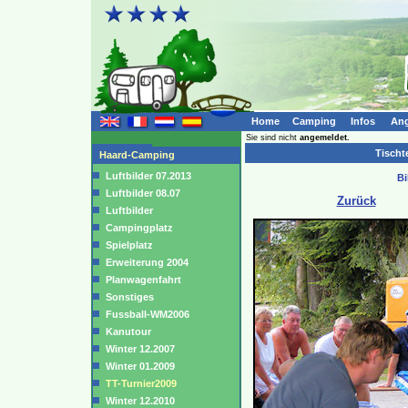
Home
Camping
Infos
Ang
Sie sind nicht
angemeldet.
Tischte
Haard-Camping
Luftbilder 07.2013
Bi
Luftbilder 08.07
Zurück
Luftbilder
Campingplatz
Spielplatz
Erweiterung 2004
Planwagenfahrt
Sonstiges
Fussball-WM2006
Kanutour
Winter 12.2007
Winter 01.2009
TT-Turnier2009
Winter 12.2010