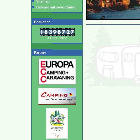
Sitemap
Datenschutzverordnung
Besucher
3 User online
Partner