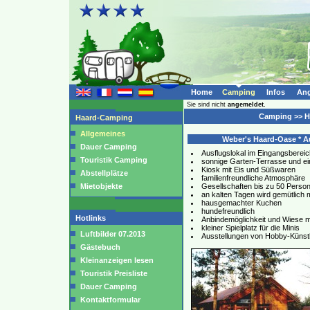
Home
Camping
Infos
Ang
Sie sind nicht
angemeldet.
Camping >> H
Haard-Camping
Allgemeines
Weber's Haard-Oase * Au
Dauer Camping
Ausflugslokal im Eingangsbere
Touristik Camping
sonnige Garten-Terrasse und ei
Kiosk mit Eis und Süßwaren
Abstellplätze
familienfreundliche Atmosphäre
Mietobjekte
Gesellschaften bis zu 50 Perso
an kalten Tagen wird gemütlich 
hausgemachter Kuchen
hundefreundlich
Hotlinks
Anbindemöglichkeit und Wiese mi
kleiner Spielplatz für die Minis
Luftbilder 07.2013
Ausstellungen von Hobby-Künst
Gästebuch
Kleinanzeigen lesen
Touristik Preisliste
Dauer Camping
Kontaktformular