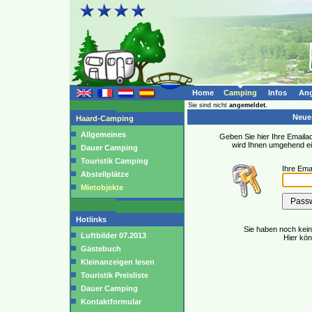
Home
Camping
Infos
Ang
Sie sind nicht
angemeldet.
Neues
Haard-Camping
Allgemeines
Geben Sie hier Ihre Emailad
wird Ihnen umgehend e
Dauer Camping
Touristik Camping
Ihre Ema
Abstellplätze
Mietobjekte
Hotlinks
Sie haben noch kei
Luftbilder 07.2013
Hier kö
Gästebuch
Kleinanzeigen lesen
Touristik Preisliste
Dauer Camping
Kontaktformular