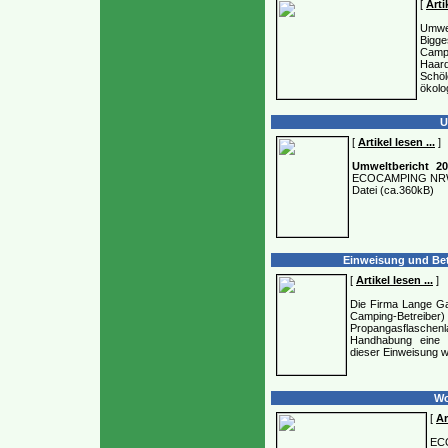
[
Arti
Umwel
Bigg
Campi
Haard
Schö
ökolo
U
[
Artikel lesen ...
]
Umweltbericht 2
ECOCAMPING NRW U
Datei (ca.360kB)
Einweisung und Bet
[
Artikel lesen ...
]
Die Firma Lange Ga
Camping-Betreiber
Propangasflasche
Handhabung eine 
dieser Einweisung 
Wo
[
Ar
EC