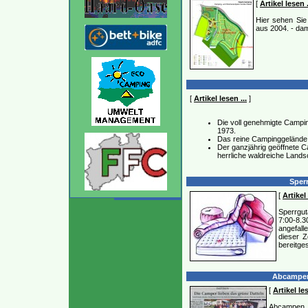
[
Artikel lesen .
Hier sehen Sie
aus 2004. - dam
[
Artikel lesen ...
]
Die voll genehmigte Camping
1973.
Das reine Campinggelände 
Der ganzjährig geöffnete C
herrliche waldreiche Land
Sperr
[
Artikel 
Sperrgu
7:00-8.3
angefal
dieser Z
bereitge
Abcampen 
[
Artikel les
Abcampen 