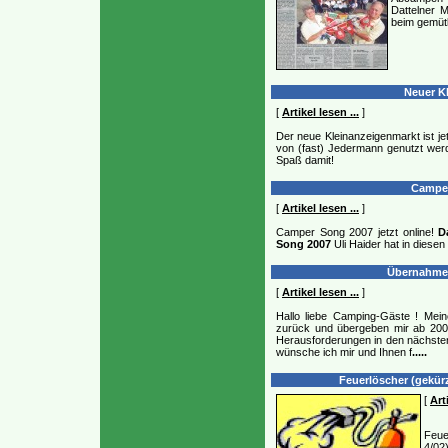
Dattelner 
beim gemütl
Neuer Kl
[
Artikel lesen ...
]
Der neue Kleinanzeigenmarkt ist jet
von (fast) Jedermann genutzt werd
Spaß damit!
Camper 
[
Artikel lesen ...
]
Camper Song 2007 jetzt online!
D
Song 2007
Uli Haider hat in diese
Übernahme 
[
Artikel lesen ...
]
Hallo liebe Camping-Gäste ! Mein
zurück und übergeben mir ab 2004 
Herausforderungen in den nächste
wünsche ich mir und Ihnen f
.....
Feuerlöscher (gekürz
[
Art
Feue
4/02