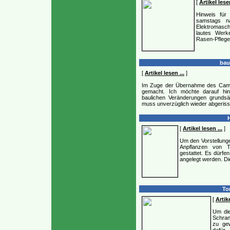
[
Artikel lesen
Hinweis fü
samstags n
Elektromaschi
lautes Werk
Rasen-Pflege
bau
[
Artikel lesen ...
]
Im Zuge der Übernahme des Campi
gemacht. Ich möchte darauf hin
baulichen Veränderungen grunds
muss unverzüglich wieder abgeriss
H
[
Artikel lesen ...
]
Um den Vorstellung
Anpflanzen von Ta
gestattet. Es dürf
angelegt werden. Di
Tor
[
Artike
Um die
Schran
zu ge