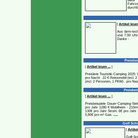
dafür
Fahrz
durchf
[
Artikel lesen
Aus lärm-tech
und 7.00 Uhr
Danke -
Preislis
[
Artikel lesen ...
]
Preisliste Touristik-Camping 2025:
pro Nacht . 22 € Reisemobil (incl. 2
(incl. 2 Personen, 1 PKW) . pro Nacht
Preisbei
[
Artikel lesen ...
]
Preisbeispiele Dauer-Camping-Ste
pro Jahr 1280 € Mobilheim - 210m
130€ pro Jahr Strom: 6€ pro Jahr
5,80€ pro m³ Gas:
.....
Golf Sch
[
Artikel
Golf-Sc