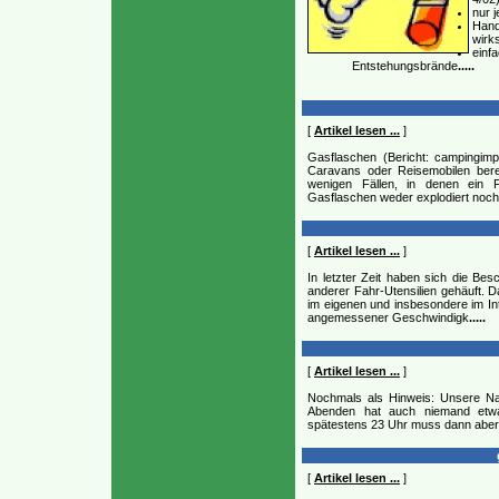
nur 
Hand
wirk
einf
Entstehungsbrände
.....
[
Artikel lesen ...
]
Gasflaschen (Bericht: campingim
Caravans oder Reisemobilen bere
wenigen Fällen, in denen ein Fr
Gasflaschen weder explodiert noch
[
Artikel lesen ...
]
In letzter Zeit haben sich die B
anderer Fahr-Utensilien gehäuft. 
im eigenen und insbesondere im Int
angemessener Geschwindigk
.....
[
Artikel lesen ...
]
Nochmals als Hinweis: Unsere Na
Abenden hat auch niemand etw
spätestens 23 Uhr muss dann aber 
[
Artikel lesen ...
]