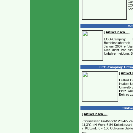
Cam
EC
Son
Mot
[
Artikel lesen ...
]
ECO-Camping: 
Betriebssicherhei
Januar 2007 erfolg
Dies dient vor all
Unfallvermeidung. B
ECO-Camping: Umwelt
[
Artikel l
Leitbild 
intakte U
Umwelt- u
Platz wol
Beitrag z
Trinkwa
[
Artikel lesen ...
]
Trinkwasser Prüfbericht 2024/5
Zap
11,3°C pH-Wert: 6,84 Kolonienzahl
in KBE/mL: 0 < 100 Coliforme Bakt
.....