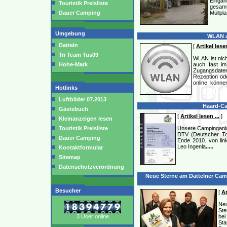
Eingan
Touristik Preisliste
gesam
Dauer Camping
Müllpl
Umgebung
WLAN a
Datteln
[
Artikel lesen
Tri Team Tus09
WLAN ist nich
Hohe-Mark
auch fast im
Zugangsdate
Rezeption ode
online, könne
Hotlinks
Luftbilder 07.2013
Haard-Ca
Gästebuch
[
Artikel lesen ...
]
Kleinanzeigen lesen
Touristik Preisliste
Unsere Campinganla
DTV (Deutscher To
Dauer Camping
Ende 2010. von li
Leo Ingenla
.....
Kontaktformular
Sitemap
Datenschutzverordnung
Neue Sterne am Dattelner Camp
Besucher
[
Ar
Ne
Ste
3 User online
bei
Sta