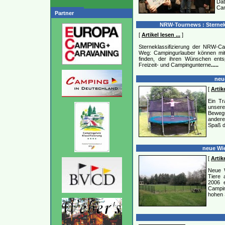
Dat
Ca
Partner
NRW-Tournews : Sternek
[
Artikel lesen ...
]
Sterneklassifizierung der NRW-Ca
Weg: Campingurlauber können mit
finden, der ihren Wünschen ents
Freizeit- und Campingunterne
.....
neue
[
Artike
Ein Tr
unsere
Bewegu
andere
Spaß d
neue Wie
[
Artike
Neue W
Tiere 
2006 
Campi
hohen S