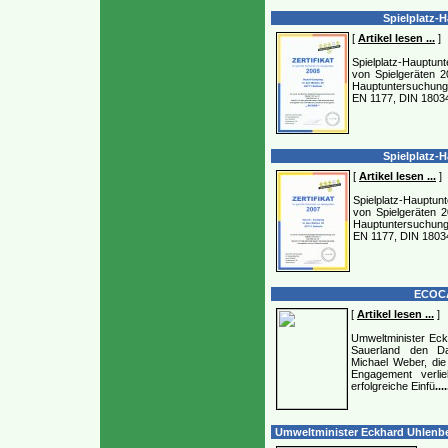
Spielplatz-H
[
Artikel lesen ...
]
Spielplatz-Hauptunte
von Spielgeräten 2
Hauptuntersuchung 
EN 1177, DIN 1803
Spielplatz-H
[
Artikel lesen ...
]
Spielplatz-Hauptunte
von Spielgeräten 2
Hauptuntersuchung 
EN 1177, DIN 1803
ECOCA
[
Artikel lesen ...
]
Umweltminister Ec
Sauerland den Dat
Michael Weber, di
Engagement verlie
erfolgreiche Einfü
....
Umweltminister Eckhard Uhlenber