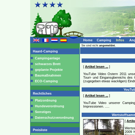
Home
Camping
Infos
Ang
Sie sind nicht
angemeldet.
Haard-Camping
Campinganlage
schwarzes Brett
[
Artikel lesen ...
]
geplante Projekte
YouTube Video Ostern 2011 unse
Baumaßnahmen
Touri- und Eingansgbereichs des 
ECO-Camping
(zugegeben etwas wackligen) Eindr
YouTub
Rechtliches
[
Artikel lesen ...
]
Platzordnung
YouTube Video unserer Camping
Hundeverordnung
Impressionen.
.....
Sonstiges
Wertstoffsamme
Datenschutzverordnung
[
Artike
Wertst
Preisliste
2009 h