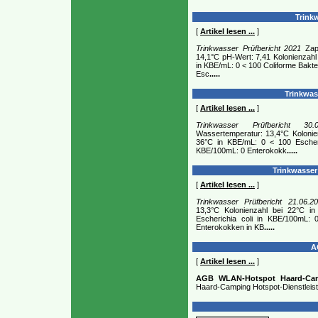
Trinkw
[
Artikel lesen ...
]
Trinkwasser Prüfbericht 2021
Zapf
14,1°C pH-Wert: 7,41 Kolonienzahl
in KBE/mL: 0 < 100 Coliforme Bakt
Esc
.....
Trinkwass
[
Artikel lesen ...
]
Trinkwasser Prüfbericht 30.0
Wassertemperatur: 13,4°C Kolonie
36°C in KBE/mL: 0 < 100 Escheri
KBE/100mL: 0 Enterokokk
.....
Trinkwasser 
[
Artikel lesen ...
]
Trinkwasser Prüfbericht 21.06.2
13,3°C Kolonienzahl bei 22°C i
Escherichia coli in KBE/100mL: 0
Enterokokken in KB
.....
A
[
Artikel lesen ...
]
AGB WLAN-Hotspot Haard-Ca
Haard-Camping Hotspot-Dienstleist