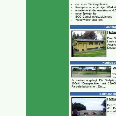
ein neues Sanitärgebäude
Rezeption in der jetzigen Werkst
erweiterte Kinderanimation und 
neue Spielgeräte
ECO-Camping Auszeichnung
Wege weiter pflastern
Sanitärg
[
Artike
Das S
innen 
Anstr
Decken
Neubau vo
[
Ar
Neu
Ei
Schranke) angelegt. Die Stellplä
105m². Energiesäulen mit 13A-
Parzelle bekommen. Ein
.....
Baumaßnahme
[
Artike
Der Ca
45 Da
ausgeb