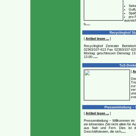
Sekt
Golf
Spaß
pro 
ausreic
b
.....
Recyclinghof Sta
[
Artikel lesen ...
]
Recyclinghof Zentraler Betrieb
02363/107-613 Fax 02363/107-629 
Montag: geschlossen Dienstag: 13
13.00-
.....
TuS-Dreikä
[
Ar
Oe
Tr
zur
ver
un
zu
Pressemitteilung –
[
Artikel lesen ...
]
Pressemitteilung – Willkommen im
ein lohnendes Ziel nicht allein für
aus Nah und Fern. Dies ist d
Geschäftsleuten, die sich
.....