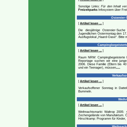
Sonstige Links:
Für den Inhalt ve
Freizeitparks
Infosystem über Frei
Ostereier-
[
Artikel lesen ...
]
Die diesjährige Ostereier-Suche 
Jugendlichen Ostermontag den 17.
Ausflugslokal „Haard-Oase“. Bitte 
Campingbegeisterte
[
Artikel lesen ...
]
Raum NRW: Campingbegeisterte F
Reportage suchen wir eine junge,
2006. Diese Familie (Eltern bis 40
und ein Teenager), müssen
.....
Verkaufsof
[
Artikel lesen ...
]
Verkaufsoffener Sonntag in Datt
Bummeln.
Weihn
[
Artikel lesen ...
]
Weihnachtsmarkt Waltrop 2005: 
Zechengelände von Manufaktum. Öffn
Hirschkamp: Programm für Kinder, I
Weihnacht