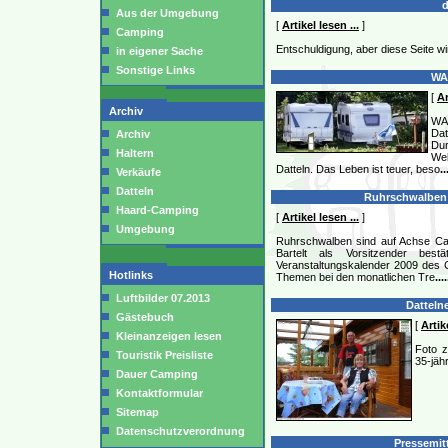
d
Aus der Umgebung
[
Artikel lesen ...
]
Camping
Entschuldigung, aber diese Seite w
in eigener Sache
Sonstige Links
WAZ
[
Ar
Archiv
WAZ
Dat
Archiv
Dur
Haltern
Web
Datteln. Das Leben ist teuer, beso
..
Verkäufe
Datteln
Ruhrschwalben s
Haard-Camping
[
Artikel lesen ...
]
Umgebung
Ruhrschwalben sind auf Achse Cam
Bartelt als Vorsitzender best
Veranstaltungskalender 2009 des C
Hotlinks
Themen bei den monatlichen Tre
....
Luftbilder 07.2013
Dattelne
Gästebuch
[
Artik
Kleinanzeigen lesen
Foto z
Touristik Preisliste
35-jäh
Dauer Camping
Kontaktformular
Sitemap
Datenschutzverordnung
Pressemitt