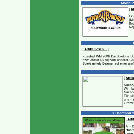
Movie-Pa
[
Ar
Ein
(Mo
Bot
Reg
F
[
Artikel lesen ...
]
Fussball WM 2006 Die Spielorte D
bzw. 35min (Auto) von unserer Cam
Spiele mittels Beamer auf einer gr
[
Artike
Nachb
Wir l
Nachbe
Für al
uns fr
Gremi
3. Haardholzt
[
Arti
Am 11
Haard
gegen