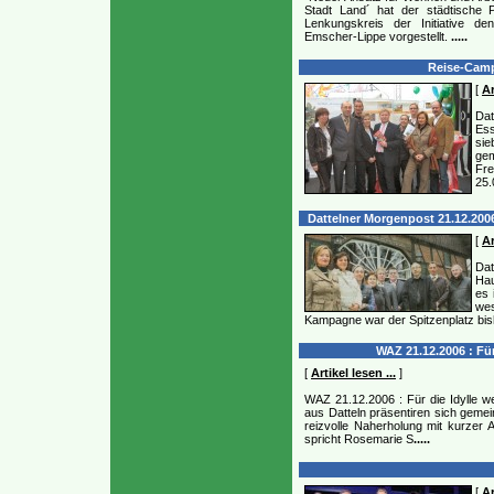
Stadt Land´ hat der städtische
Lenkungskreis der Initiative d
Emscher-Lippe vorgestellt.
.....
Reise-Camp
[
Ar
Dat
Ess
sie
gem
Fre
25.
Dattelner Morgenpost 21.12.2006
[
Ar
Da
Hau
es 
wes
Kampagne war der Spitzenplatz bish
WAZ 21.12.2006 : Fü
[
Artikel lesen ...
]
WAZ 21.12.2006 : Für die Idylle 
aus Datteln präsentiren sich geme
reizvolle Naherholung mit kurzer 
spricht Rosemarie S
.....
[
Ar