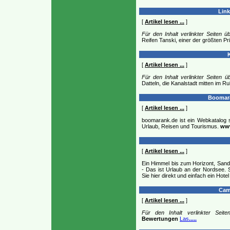
Link
[
Artikel lesen ...
]
Für den Inhalt verlinkter Seiten 
Reifen Tanski, einer der größten Pr
K
[
Artikel lesen ...
]
Für den Inhalt verlinkter Seiten 
Datteln, die Kanalstadt mitten im Ru
Boomara
[
Artikel lesen ...
]
boomarank.de ist ein Webkatalog 
Urlaub, Reisen und Tourismus.
ww
[
Artikel lesen ...
]
Ein Himmel bis zum Horizont, Sand
- Das ist Urlaub an der Nordsee.
Sie hier direkt und einfach ein Hotel
Camp
[
Artikel lesen ...
]
Für den Inhalt verlinkter Seit
Bewertungen
Las
.....