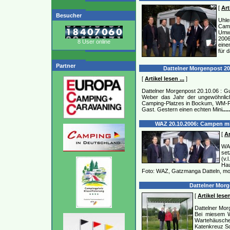
[
Art
Besucher
Uhl
Ca
Umw
2006
8 User online
eine
für 
Partner
Dattelner Morgenpost 20.
[
Artikel lesen ...
]
Dattelner Morgenpost 20.10.06 : Gu
Weber das Jahr der ungewöhnlic
Camping-Platzes in Bockum, WM-F
Gast. Gestern einen echten Mini
.....
WAZ 20.10.2006: Campen mit
[
Ar
WAZ
set
(v.
Ha
Foto: WAZ, Gatzmanga Datteln, m
Dattelner Morge
[
Artikel lesen
Dattelner Mor
Bei miesem W
Wartehäusch
Katenkreuz Sch