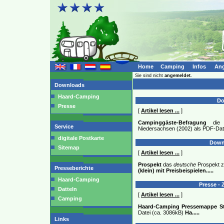
Home
Camping
Infos
Ang
Sie sind nicht
angemeldet.
Downloads
Haard-Camping
Do
Presse
[
Artikel lesen ...
]
Campinggäste-Befragung
die E
Service
Niedersachsen (2002) als PDF-Dat
digitale Postkarte
Downl
Sitemap
[
Artikel lesen ...
]
Prospekt
das
deutsche
Prospekt z
Presseberichte
(klein) mit Preisbeispielen
.....
Haard-Camping
Presse - Z
Datteln
[
Artikel lesen ...
]
Camping
Haard-Camping Pressemappe St
Datei (ca. 3086kB)
Ha
.....
Links