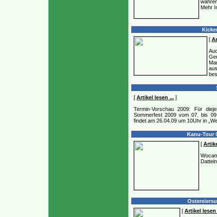
währen
Mehr In
Kicker
[
Ar
Auc
Gem
Ma
aus
bes
[
Artikel lesen ...
]
Termin-Vorschau 2009: Für dieje
Sommerfest 2009 vom 07. bis 09. 
findet am 26.04.09 um 10Uhr in „W
Kanu-Tour 0
[
Artike
Wocamp
Dattel
Ostereiersu
[
Artikel lesen 