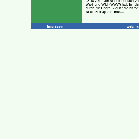
23.10.2011 Von sieben Punkten zu
Wald und Wild (WWW) lädt für de
durch die Haard. Ziel ist die hist
ist ein Beitrag zum Inte
.....
Impressum
webmas