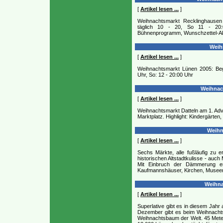
[
Artikel lesen ...
]
Weihnachtsmarkt Recklinghausen
täglich 10 - 20, So 11 - 20:00
Bühnenprogramm, Wunschzettel-Ak
Weihn
[
Artikel lesen ...
]
Weihnachtsmarkt Lünen 2005: Begi
Uhr, So: 12 - 20:00 Uhr
Weihnach
[
Artikel lesen ...
]
Weihnachtsmarkt Datteln am 1. Adv
Marktplatz. Highlight: Kindergärten
Weihn
[
Artikel lesen ...
]
Sechs Märkte, alle fußläufig zu 
historischen Altstadtkulisse - auc
Mit Einbruch der Dämmerung e
Kaufmannshäuser, Kirchen, Musee
Weihna
[
Artikel lesen ...
]
Superlative gibt es in diesem Jah
Dezember gibt es beim Weihnachts
Weihnachtsbaum der Welt. 45 Mete