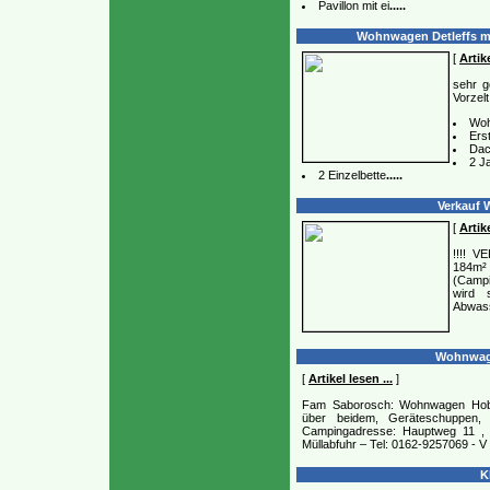
Pavillon mit ei
.....
Wohnwagen Detleffs mi
[
Artike
sehr g
Vorzelt
Woh
Erst
Dac
2 J
2 Einzelbette
.....
Verkauf 
[
Artike
!!!! V
184m²
(Campi
wird 
Abwass
Wohnwage
[
Artikel lesen ...
]
Fam Saborosch: Wohnwagen Hobb
über beidem, Geräteschuppen, Pa
Campingadresse: Hauptweg 11 , 
Müllabfuhr – Tel: 0162-9257069 - V
Kl