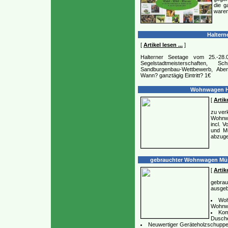
die g
waren
Halterne
[
Artikel lesen ...
]
Halterner Seetage vom 25.-28.
Segelstadtmeisterschaften, 
Sandburgenbau-Wettbewerb, Abe
Wann? ganztägig Eintritt? 1€
Wohnwagen Ho
[
Artike
zu ver
Wohnw
incl. 
und Mü
abzuge
gebrauchter Wohnwagen Müns
[
Artike
gebra
ausgeb
Woh
Wohnw
Kom
Dusch
Neuwertiger Geräteholzschuppe