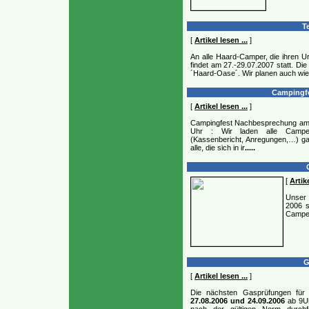
Te
[
Artikel lesen ...
]
An alle Haard-Camper, die ihren U
findet am 27.-29.07.2007 statt. Di
´Haard-Oase´. Wir planen auch wi
Campingfe
[
Artikel lesen ...
]
Campingfest Nachbesprechung am 
Uhr : Wir laden alle Cam
(Kassenbericht, Anregungen,…) gan
alle, die sich in ir
.....
C
[
Artike
Unser 
2006 s
Camper
G
[
Artikel lesen ...
]
Die nächsten Gasprüfungen für
27.08.2006 und 24.09.2006
ab 9Uh