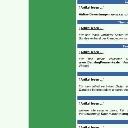
Ca
[
Artikel lesen ...
]
Airline Bewertungen
www.campi
Thema
[
Artikel lesen ...
]
Für den Inhalt verlinkter Seiten 
Bundesverband der Campingwirtsc
Fre
[
Artikel lesen ...
]
Für den Inhalt verlinkter S
www.DativIngPomrenke.de
Verm
Weber)
[
Artikel lesen ...
]
Für den Inhalt verlinkter Seiten
Oase.de
Internetauftritt unseres 
[
Artikel lesen ...
]
weitere interessante Links:
Für d
Verantwortung!
Suchmaschinenop
[
Artikel lesen ...
]