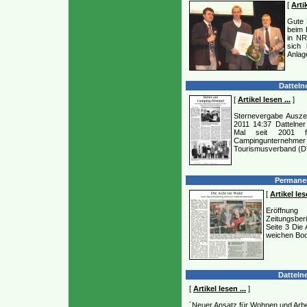
[
Artik
Gute 
beim 
in NR
sich 
Anlag
Datteln
[
Artikel lesen ...
]
Sternevergabe Ausze
2011 14:37 Dattelne
Mal seit 2001 f
Campingunterneh
Tourismusverband (
Permane
[
Artikel les
Eröffnung
Zeitungsber
Seite 3 Die 
weichen Bode
Dattelne
[
Artikel lesen ...
]
´Neuer Ansatz für Wohnen und Arbeit