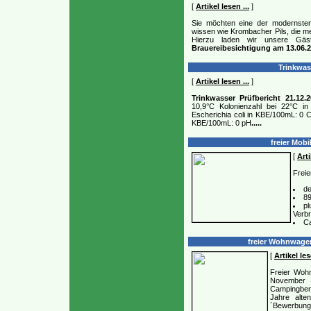
[
Artikel lesen ...
]
Sie möchten eine der modernste
wissen wie Krombacher Pils, die m
Hierzu laden wir unsere Gäst
Brauereibesichtigung am 13.06.
Trinkwass
[
Artikel lesen ...
]
Trinkwasser Prüfbericht 21.12.
10,9°C Kolonienzahl bei 22°C i
Escherichia coli in KBE/100mL: 0 
KBE/100mL: 0 pH
.....
freier Mobi
[
Arti
Freie
de
89
pl
Verb
Ca
freier Wohnwagen
[
Artikel les
Freier Woh
November 
Campingber
Jahre alte
´Bewerbungen