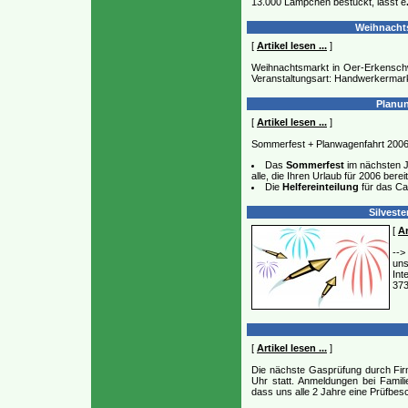
13.000 Lämpchen bestückt, lässt e
Weihnachts
[
Artikel lesen ...
]
Weihnachtsmarkt in Oer-Erkenschw
Veranstaltungsart: Handwerkermar
Planun
[
Artikel lesen ...
]
Sommerfest + Planwagenfahrt 2006 
Das
Sommerfest
im nächsten Ja
alle, die Ihren Urlaub für 2006 berei
Die
Helfereinteilung
für das Ca
Silveste
[
Ar
-->
un
Int
373
[
Artikel lesen ...
]
Die nächste Gasprüfung durch Fir
Uhr statt. Anmeldungen bei Famil
dass uns alle 2 Jahre eine Prüfbesc