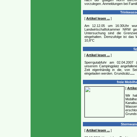
nach der gültigen Norm durchf
vorzulegen. Anmeldungen bei Famil
Trinkwasse
[
Artikel lesen ...
]
Am 12.12.05 um 16:30Uhr wur
Landwirtschaftskammer NRW gepr
Untersuchung sind die Grenzwe
eingehalten. Demzufolge ist das 
10,8°C
Sp
[
Artikel lesen ...
]
Sperrgutabfuhr am 02.04.2007 (
unserem Campingplatz angefallene 
Zeit eigenhändig in die, von Sei
eingeladen werden. Grundsätz
.....
freie Mobilh
[
Artikel
Wir ha
Mobilhe
Kanal
Wasser
erschl
Grunds
Sternwand
[
Artikel lesen ...
]