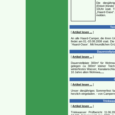
Die diesjähri
(Enkel-)Kinde
10Uhr statt. 
„Haard-Oase“.
melden.
Ter
[
Artikel lesen ...
]
An alle Haard-Camper, die ihren U
findet am 01.-03.08.2008 statt. Di
´Haard-Oase´. Mit freundlichen G
Dauerstellpla
[
Artikel lesen ...
]
Dauerstellplatz 300m² für Wohnw
gelegen ca 300m² kleiner Tei
winterfestes Wasser, Kanalanschlus
10 Jahre alten Wohnwa
.....
C
[
Artikel lesen ...
]
Unser diesjähriges Sommerfest fa
herzlich eingeladen. - von Campern
Trinkwass
[
Artikel lesen ...
]
Trinkwasser Prüfbericht 11.06.2