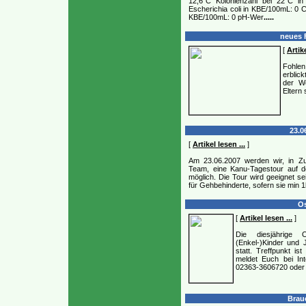
12,6°C Kolonienzahl bei 22°C i
Escherichia coli in KBE/100mL: 0 
KBE/100mL: 0 pH-Wer
.....
neues F
[
Artike
Fohle
erblic
der We
Eltern 
23.0
[
Artikel lesen ...
]
Am 23.06.2007 werden wir, in Z
Team, eine Kanu-Tagestour auf d
möglich. Die Tour wird geeignet se
für Gehbehinderte, sofern sie min 1
Os
[
Artikel lesen ...
]
Die diesjährige O
(Enkel-)Kinder und
statt. Treffpunkt i
meldet Euch bei In
02363-3606720 oder
Braue