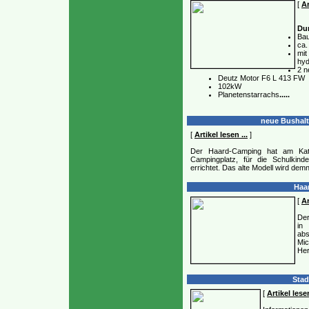
[
Ar
Du
Bau
ca.
mit
hyd
2 n
Deutz Motor F6 L 413 FW
102kW
Planetenstarrachs
.....
neue Bushalte
[
Artikel lesen ...
]
Der Haard-Camping hat am Kat
Campingplatz, für die Schulkind
errichtet. Das alte Modell wird dem
Haar
[
Ar
Der
in
abs
Mic
Her
Stad
[
Artikel lesen