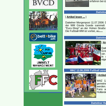
erfahren bei d
Dattelne
[
Artikel lesen ...
]
Dattelner Morgenpost 11.07.2006: D
der WM Gisela Goede sammelt d
"Euro-Shop" an der Hohen Straße ei
Die Fußball-WM ist vorbei, au
.....
Dattelne
[
Ar
Dat
Gre
sie
in 
eige
WAZ 12.06.2006 Fußball vere
[
Artikel
WAZ 12
gemeins
werden.
Fans au
Holländ
Dattelner H