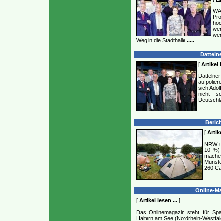
WA
Pr
ho
wen
wen
Weg in die Stadthalle
.....
Dattelne
[
Artikel 
Dattelne
aufpolie
sich Adol
nicht s
Deutschla
Berich
[
Artike
NRW ur
10 %) 
mache
Münste
260 Ca
Online-Ma
[
Artikel lesen ...
]
Das Onlinemagazin steht für Sp
Haltern am See (Nordrhein-Westfal