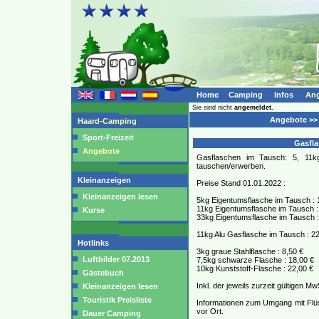
Home
Camping
Infos
Ang
Sie sind nicht
angemeldet.
Angebote >>
Haard-Camping
Sport-Freizeit
Gasfla
Angebote
Gasflaschen im Tausch: 5, 11k
tauschen/erwerben.
Kleinanzeigen
Preise Stand 01.01.2022 :
Kleinanzeigen lesen
5kg Eigentumsflasche im Tausch : 
11kg Eigentumsflasche im Tausch :
Kurse
33kg Eigentumsflasche im Tausch :
11kg Alu Gasflasche im Tausch : 22
Hotlinks
3kg graue Stahlflasche : 8,50 €
Luftbilder 07.2013
7,5kg schwarze Flasche : 18,00 €
10kg Kunststoff-Flasche : 22,00 €
Gästebuch
Inkl. der jeweils zurzeit gültigen Mw
Kleinanzeigen lesen
Touristik Preisliste
Informationen zum Umgang mit Flü
vor Ort.
Dauer Camping