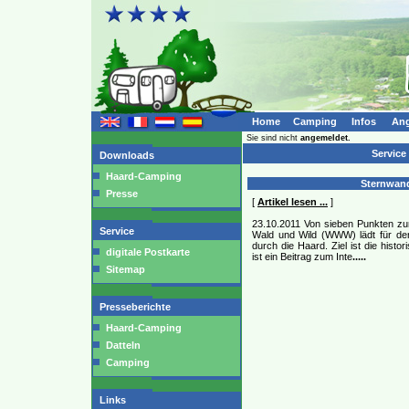
Home
Camping
Infos
Ang
Sie sind nicht
angemeldet.
Service
Downloads
Haard-Camping
Sternwand
Presse
[
Artikel lesen ...
]
23.10.2011 Von sieben Punkten zu
Service
Wald und Wild (WWW) lädt für de
durch die Haard. Ziel ist die hist
digitale Postkarte
ist ein Beitrag zum Inte
.....
Sitemap
Presseberichte
Haard-Camping
Datteln
Camping
Links