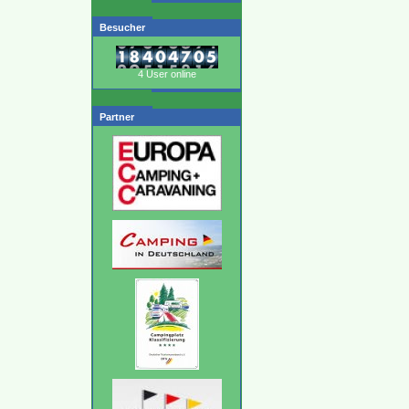
Besucher
4 User online
Partner