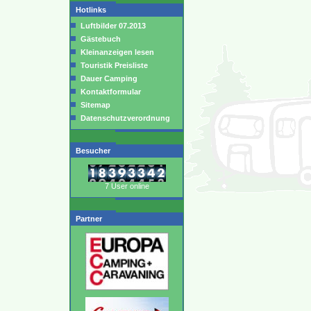
Hotlinks
Luftbilder 07.2013
Gästebuch
Kleinanzeigen lesen
Touristik Preisliste
Dauer Camping
Kontaktformular
Sitemap
Datenschutzverordnung
Besucher
7 User online
Partner