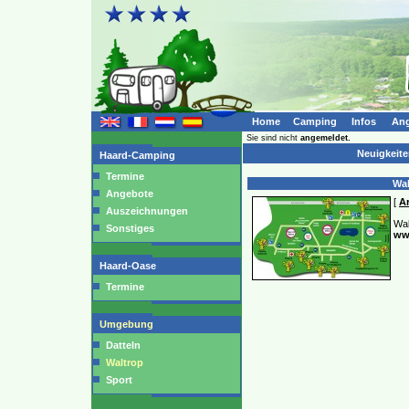
Home
Camping
Infos
Ang
Sie sind nicht
angemeldet.
Neuigkeit
Haard-Camping
Termine
Wal
Angebote
[
Ar
Auszeichnungen
Wal
Sonstiges
ww
Haard-Oase
Termine
Umgebung
Datteln
Waltrop
Sport