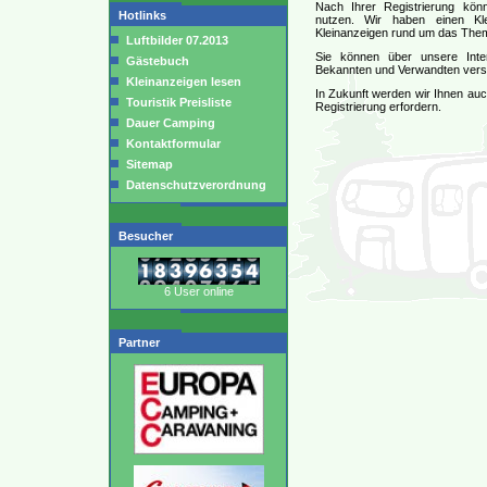
Nach Ihrer Registrierung könn
Hotlinks
nutzen. Wir haben einen Kl
Kleinanzeigen rund um das Them
Luftbilder 07.2013
Sie können über unsere Inter
Gästebuch
Bekannten und Verwandten vers
Kleinanzeigen lesen
In Zukunft werden wir Ihnen auch
Touristik Preisliste
Registrierung erfordern.
Dauer Camping
Kontaktformular
Sitemap
Datenschutzverordnung
Besucher
6 User online
Partner