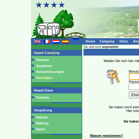
Home
Camping
Infos
Ang
Sie sind nicht
angemeldet.
Haard-Camping
Termine
Melden Sie sich hier m
Angebote
Benut
Auszeichnungen
Sonstiges
Passwo
Haard-Oase
Termine
Sie haben noch kei
Umgebung
Hier kö
Datteln
Sie haben
Waltrop
Sport
Warum registrieren?