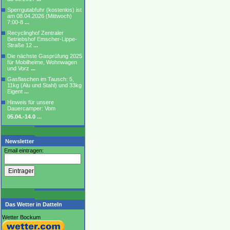
Sperrgutabfuhr (kostenlos) ist
am 08.04.2026 (Mittwoch)
7:00-8
...
Recyclinghof Zentraler
Betriebshof Emscher-Lippe-
Straße 12
...
Die nächste Gasprüfung 2025
für Mobilheime, Wohnwagen
und Vorz
...
Gasflaschen im Tausch: 5,
11kg (Alu und Stahl) und 33kg
Eigent
...
Hinweis für unsere
Dauercamper: Vom
05.04.-14.0
...
Newsletter
Email eintragen:
Das Wetter in Datteln
Wetter Bockum