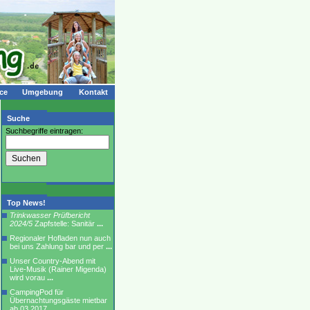
ce
Umgebung
Kontakt
Suche
Suchbegriffe eintragen:
Top News!
Trinkwasser Prüfbericht
2024/5
Zapfstelle: Sanitär
...
Regionaler Hofladen nun auch
bei uns Zahlung bar und per
...
Unser Country-Abend mit
Live-Musik (Rainer Migenda)
wird vorau
...
CampingPod für
Übernachtungsgäste mietbar
ab 03.2017
...