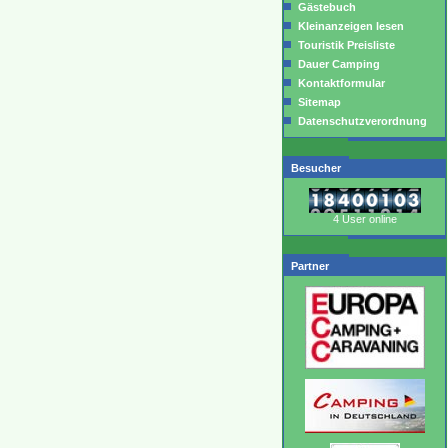
Gästebuch
Kleinanzeigen lesen
Touristik Preisliste
Dauer Camping
Kontaktformular
Sitemap
Datenschutzverordnung
Besucher
4 User online
Partner