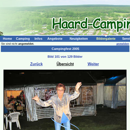
Home
Camping
Infos
Angebote
Neuigkeiten
Bildergalerie
Servi
Sie sind nicht
angemeldet.
anmelden
Campingfest 2005
Bild 101 von 129 Bilder
Zurück
Übersicht
Weiter