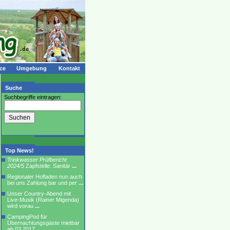
ce
Umgebung
Kontakt
Suche
Suchbegriffe eintragen:
Top News!
Trinkwasser Prüfbericht
2024/5
Zapfstelle: Sanitär
...
Regionaler Hofladen nun auch
bei uns Zahlung bar und per
...
Unser Country-Abend mit
Live-Musik (Rainer Migenda)
wird vorau
...
CampingPod für
Übernachtungsgäste mietbar
ab 03.2017
...