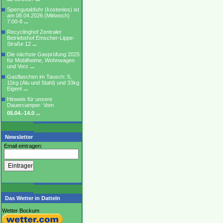
Sperrgutabfuhr (kostenlos) ist
am 08.04.2026 (Mittwoch)
7:00-8
...
Recyclinghof Zentraler
Betriebshof Emscher-Lippe-
Straße 12
...
Die nächste Gasprüfung 2025
für Mobilheime, Wohnwagen
und Vorz
...
Gasflaschen im Tausch: 5,
11kg (Alu und Stahl) und 33kg
Eigent
...
Hinweis für unsere
Dauercamper: Vom
05.04.-14.0
...
Newsletter
Email eintragen:
Das Wetter in Datteln
Wetter Bockum