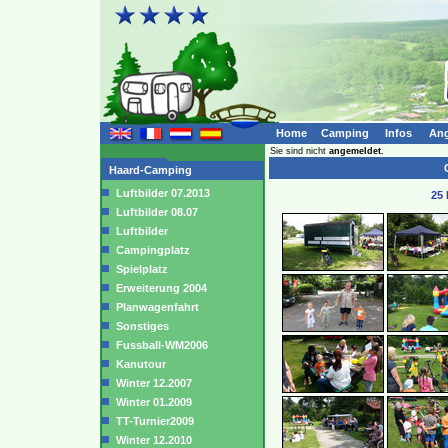
Home
Camping
Infos
Ang
Sie sind nicht
angemeldet.
C
Haard-Camping
Luftbilder 07.2013
25 
Luftbilder 08.07
Luftbilder
Campingplatz
Spielplatz
Erweiterung 2004
Planwagenfahrt
Sonstiges
Fussball-WM2006
Kanutour
Winter 12.2007
Winter 01.2009
TT-Turnier2009
Winter 12.2010