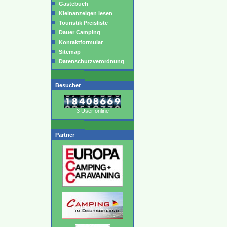
Gästebuch
Kleinanzeigen lesen
Touristik Preisliste
Dauer Camping
Kontaktformular
Sitemap
Datenschutzverordnung
Besucher
3 User online
Partner