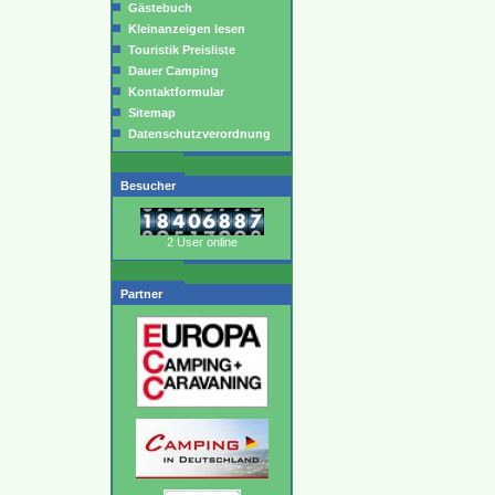
Gästebuch
Kleinanzeigen lesen
Touristik Preisliste
Dauer Camping
Kontaktformular
Sitemap
Datenschutzverordnung
Besucher
2 User online
Partner