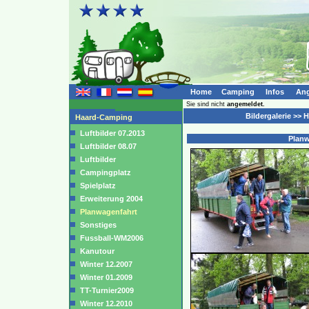
Home
Camping
Infos
Ang
Sie sind nicht
angemeldet.
Bildergalerie >>
Haard-Camping
Luftbilder 07.2013
Planw
Luftbilder 08.07
Luftbilder
Campingplatz
Spielplatz
Erweiterung 2004
Planwagenfahrt
Sonstiges
Fussball-WM2006
Kanutour
Winter 12.2007
Winter 01.2009
TT-Turnier2009
Winter 12.2010