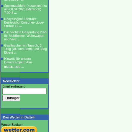
Sperrgutabfuhr (kostenlos) ist
am 08.04.2026 (Mittwoch)
7:00-8
...
Recyclinghof Zentraler
Betriebshof Emscher-Lippe-
Straße 12
...
Die nächste Gasprüfung 2025
für Mobilheime, Wohnwagen
und Vorz
...
Gasflaschen im Tausch: 5,
11kg (Alu und Stahl) und 33kg
Eigent
...
Hinweis für unsere
Dauercamper: Vom
05.04.-14.0
...
Newsletter
Email eintragen:
Das Wetter in Datteln
Wetter Bockum