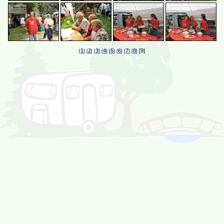
1
2
3
4
5
6
7
8
[9]
[
] [
] [
] [
] [
] [
] [
] [
]