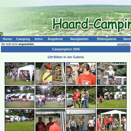
Home
Camping
Infos
Angebote
Neuigkeiten
Bildergalerie
Servi
Sie sind nicht
angemeldet.
anmelden
Campingfest 2005
129 Bilder in der Galerie