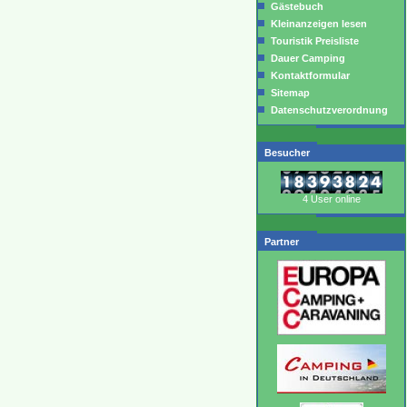
Gästebuch
Kleinanzeigen lesen
Touristik Preisliste
Dauer Camping
Kontaktformular
Sitemap
Datenschutzverordnung
Besucher
4 User online
Partner