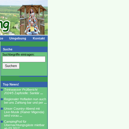
ce
Umgebung
Kontakt
Suche
Suchbegriffe eintragen:
Top News!
Trinkwasser Prüfbericht
2024/5
Zapfstelle: Sanitär
...
Regionaler Hofladen nun auch
bei uns Zahlung bar und per
...
Unser Country-Abend mit
Live-Musik (Rainer Migenda)
wird vorau
...
CampingPod für
Übernachtungsgäste mietbar
ab 03.2017
...