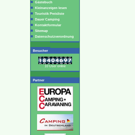
Gästebuch
Kleinanzeigen lesen
Touristik Preisliste
Dauer Camping
Kontaktformular
Sitemap
Datenschutzverordnung
Besucher
10 User online
Partner