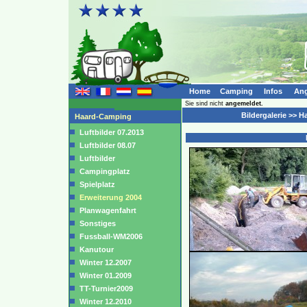
Home
Camping
Infos
Ang
Sie sind nicht
angemeldet.
Bildergalerie >> 
Haard-Camping
Luftbilder 07.2013
Luftbilder 08.07
Luftbilder
Campingplatz
Spielplatz
Erweiterung 2004
Planwagenfahrt
Sonstiges
Fussball-WM2006
Kanutour
Winter 12.2007
Winter 01.2009
TT-Turnier2009
Winter 12.2010