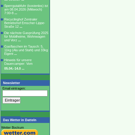
Sperrgutabfuhr (kostenlos) ist
am 08.04.2026 (Mittwoch)
7:00-8
...
Recyclinghof Zentraler
Betriebshof Emscher-Lippe-
Straße 12
...
Die nächste Gasprüfung 2025
für Mobilheime, Wohnwagen
und Vorz
...
Gasflaschen im Tausch: 5,
11kg (Alu und Stahl) und 33kg
Eigent
...
Hinweis für unsere
Dauercamper: Vom
05.04.-14.0
...
Newsletter
Email eintragen:
Das Wetter in Datteln
Wetter Bockum