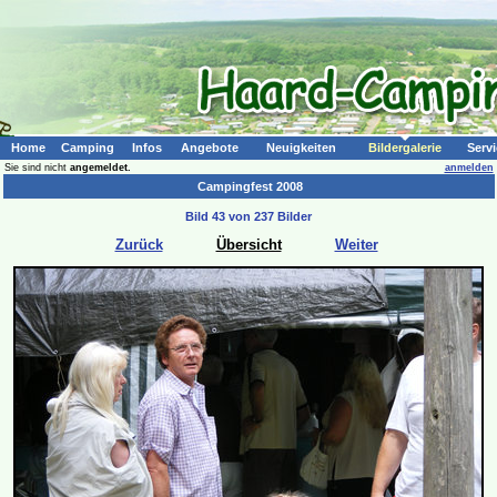
Home
Camping
Infos
Angebote
Neuigkeiten
Bildergalerie
Servi
Sie sind nicht
angemeldet.
anmelden
Campingfest 2008
Bild 43 von 237 Bilder
Zurück
Übersicht
Weiter