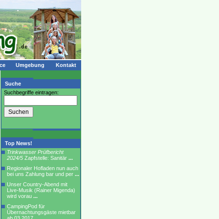
ce
Umgebung
Kontakt
Suche
Suchbegriffe eintragen:
Top News!
Trinkwasser Prüfbericht
2024/5
Zapfstelle: Sanitär
...
Regionaler Hofladen nun auch
bei uns Zahlung bar und per
...
Unser Country-Abend mit
Live-Musik (Rainer Migenda)
wird vorau
...
CampingPod für
Übernachtungsgäste mietbar
ab 03.2017
...