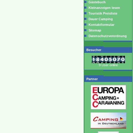
Gästebuch
Kleinanzeigen lesen
Touristik Preisliste
Dauer Camping
Kontaktformular
Sitemap
Datenschutzverordnung
Besucher
9 User online
Partner