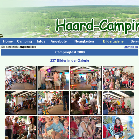
Home
Camping
Infos
Angebote
Neuigkeiten
Bildergalerie
Servi
Sie sind nicht
angemeldet.
anmelden
Campingfest 2008
237 Bilder in der Galerie