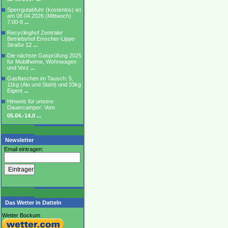
Sperrgutabfuhr (kostenlos) ist
am 08.04.2026 (Mittwoch)
7:00-8
...
Recyclinghof Zentraler
Betriebshof Emscher-Lippe-
Straße 12
...
Die nächste Gasprüfung 2025
für Mobilheime, Wohnwagen
und Vorz
...
Gasflaschen im Tausch: 5,
11kg (Alu und Stahl) und 33kg
Eigent
...
Hinweis für unsere
Dauercamper: Vom
05.04.-14.0
...
Newsletter
Email eintragen:
Das Wetter in Datteln
Wetter Bockum