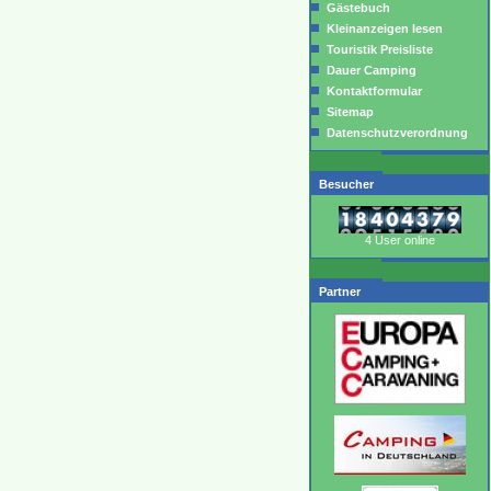
Gästebuch
Kleinanzeigen lesen
Touristik Preisliste
Dauer Camping
Kontaktformular
Sitemap
Datenschutzverordnung
Besucher
4 User online
Partner