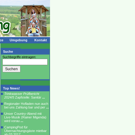
ce
Umgebung
Kontakt
Suche
Suchbegriffe eintragen:
Top News!
Trinkwasser Prüfbericht
2024/5
Zapfstelle: Sanitär
...
Regionaler Hofladen nun auch
bei uns Zahlung bar und per
...
Unser Country-Abend mit
Live-Musik (Rainer Migenda)
wird vorau
...
CampingPod für
Übernachtungsgäste mietbar
ab 03.2017
...