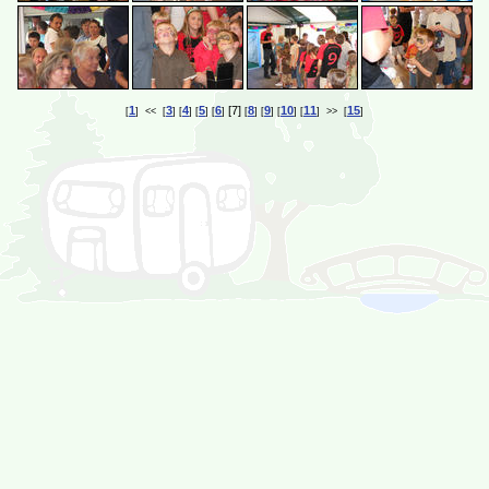
1
3
4
5
6
[7]
8
9
10
11
15
[
] << [
] [
] [
] [
]
[
] [
] [
] [
] >> [
]