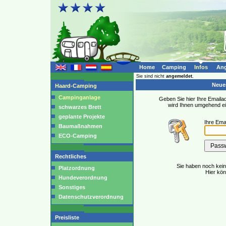
Home
Camping
Infos
Ang
Sie sind nicht
angemeldet.
Neues
Haard-Camping
Campinganlage
Geben Sie hier Ihre Emailad
wird Ihnen umgehend e
schwarzes Brett
geplante Projekte
Ihre Ema
Baumaßnahmen
ECO-Camping
Rechtliches
Sie haben noch kei
Platzordnung
Hier kö
Hundeverordnung
Sonstiges
Datenschutzverordnung
Preisliste