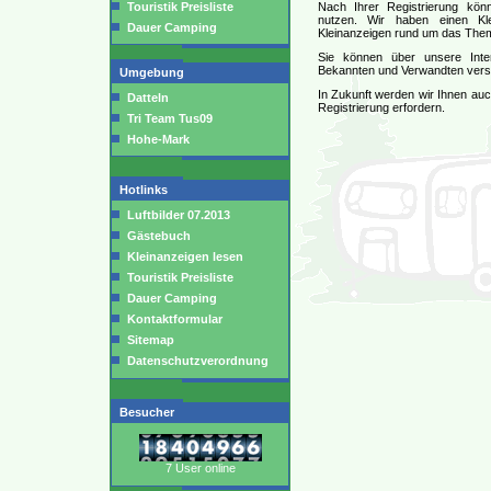
Touristik Preisliste
Nach Ihrer Registrierung könn
nutzen. Wir haben einen Kl
Dauer Camping
Kleinanzeigen rund um das Them
Sie können über unsere Inter
Bekannten und Verwandten vers
Umgebung
In Zukunft werden wir Ihnen auch
Datteln
Registrierung erfordern.
Tri Team Tus09
Hohe-Mark
Hotlinks
Luftbilder 07.2013
Gästebuch
Kleinanzeigen lesen
Touristik Preisliste
Dauer Camping
Kontaktformular
Sitemap
Datenschutzverordnung
Besucher
7 User online