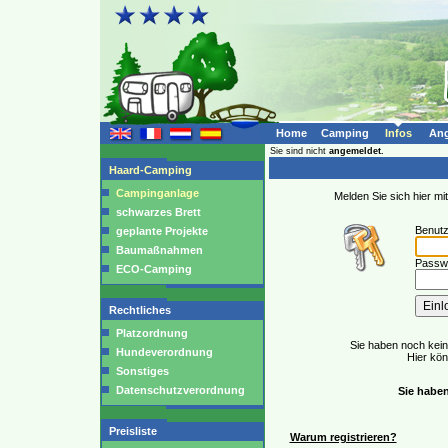
Home
Camping
Infos
Ang
Sie sind nicht
angemeldet.
Haard-Camping
Campinganlage
Melden Sie sich hier m
schwarzes Brett
Benut
geplante Projekte
Baumaßnahmen
Passwo
ECO-Camping
Rechtliches
Platzordnung
Sie haben noch kei
Hundeverordnung
Hier kö
Sonstiges
Datenschutzverordnung
Sie haben
Preisliste
Warum registrieren?