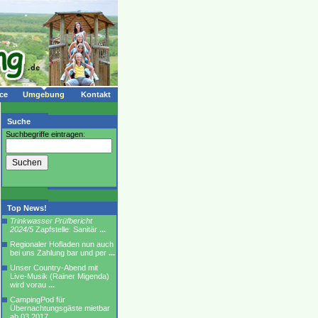
ce
Umgebung
Kontakt
Suche
Suchbegriffe eintragen:
Top News!
Trinkwasser Prüfbericht
2024/5
Zapfstelle: Sanitär
...
Regionaler Hofladen nun auch
bei uns Zahlung bar und per
...
Unser Country-Abend mit
Live-Musik (Rainer Migenda)
wird vorau
...
CampingPod für
Übernachtungsgäste mietbar
ab 03.2017
...