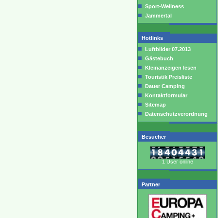
Sport-Wellness
Jammertal
Hotlinks
Luftbilder 07.2013
Gästebuch
Kleinanzeigen lesen
Touristik Preisliste
Dauer Camping
Kontaktformular
Sitemap
Datenschutzverordnung
Besucher
1 User online
Partner