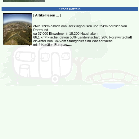
Stadt Datteln
[
Artikel lesen ...
]
etwa 12km östlich von Recklinghausen und 25km nördlich von
Dortmund
ca 37.000 Einwohner in 18.200 Haushalten
66,1 km² Fläche; davon 53% Landwirtschaft, 20% Forstwirtschaft
ein Anteil von 5% vom Stadtgebiet sind Wasserfläche
mit 4 Kanälen Europas
.....