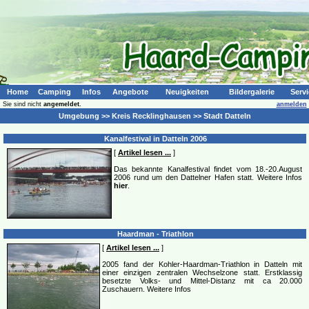
Home
Camping
Infos
Angebote
Neuigkeiten
Bildergalerie
Servi
Sie sind nicht
angemeldet.
anmelden
Umgebung >> Kreis Recklinghausen >> Stadt Datteln
Kanalfestival in Datteln 2006
[
Artikel lesen ...
]
Das bekannte Kanalfestival findet vom 18.-20.August
2006 rund um den Dattelner Hafen statt. Weitere Infos
hier
.
Haardman - Triathlon
[
Artikel lesen ...
]
2005 fand der Kohler-Haardman-Triathlon in Datteln mit
einer einzigen zentralen Wechselzone statt. Erstklassig
besetzte Volks- und Mittel-Distanz mit ca 20.000
Zuschauern. Weitere Infos