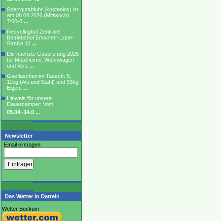
Sperrgutabfuhr (kostenlos) ist
am 08.04.2026 (Mittwoch)
7:00-8
...
Recyclinghof Zentraler
Betriebshof Emscher-Lippe-
Straße 12
...
Die nächste Gasprüfung 2025
für Mobilheime, Wohnwagen
und Vorz
...
Gasflaschen im Tausch: 5,
11kg (Alu und Stahl) und 33kg
Eigent
...
Hinweis für unsere
Dauercamper: Vom
05.04.-14.0
...
Newsletter
Email eintragen:
Das Wetter in Datteln
Wetter Bockum