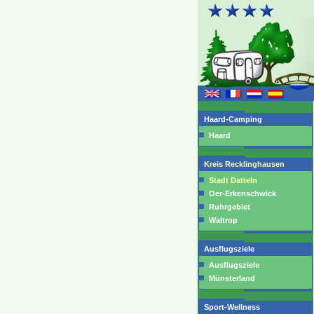
Haard-Camping
Haard
Kreis Recklinghausen
Stadt Datteln
Oer-Erkenschwick
Ruhrgebiet
Waltrop
Ausflugsziele
Ausflugsziele
Münsterland
Sport-Wellness