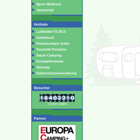
Sport-Wellness
Jammertal
Hotlinks
Luftbilder 07.2013
Gästebuch
Kleinanzeigen lesen
Touristik Preisliste
Dauer Camping
Kontaktformular
Sitemap
Datenschutzverordnung
Besucher
3 User online
Partner