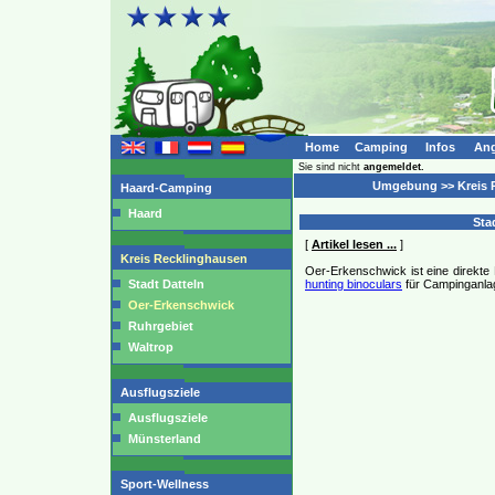
Home
Camping
Infos
Ang
Sie sind nicht
angemeldet.
Umgebung >> Kreis 
Haard-Camping
Haard
Sta
[
Artikel lesen ...
]
Kreis Recklinghausen
Oer-Erkenschwick ist eine direkte
Stadt Datteln
hunting binoculars
für Campinganlag
Oer-Erkenschwick
Ruhrgebiet
Waltrop
Ausflugsziele
Ausflugsziele
Münsterland
Sport-Wellness